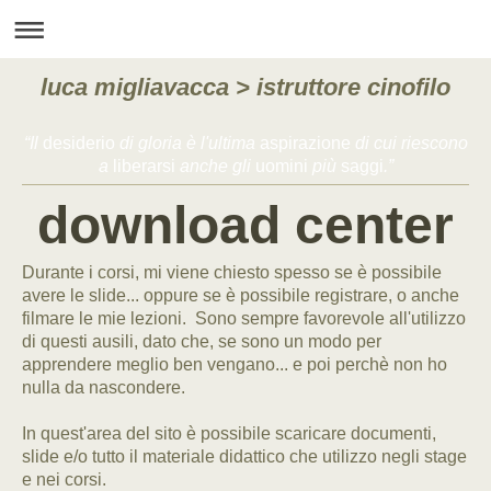
luca migliavacca > istruttore cinofilo
“Il
desiderio
di gloria è l'ultima
aspirazione
di cui riescono
a
liberarsi
anche gli
uomini
più
saggi
.”
download center
Durante i corsi, mi viene chiesto spesso se è possibile
avere le slide... oppure se è possibile registrare, o anche
filmare le mie lezioni. Sono sempre favorevole all'utilizzo
di questi ausili, dato che, se sono un modo per
apprendere meglio ben vengano... e poi perchè non ho
nulla da nascondere.
In quest'area del sito è possibile scaricare documenti,
slide e/o tutto il materiale didattico che utilizzo negli stage
e nei corsi.