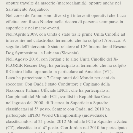
oppure travolte da macerie (macrocalamità), oppure anche nel
Salvamento Acquatico.
Nel corso dell’anno sono diversi gli interventi operativi che Luca
effettua con il suo Nucleo nella ricerca di persone scomparse in
superficie e nei macro-eventi.
Nell’Aprile 2009, con Onda è stato tra le prime Unità Cinofile ad
intervenire nel catastrofico terremoto che ha colpito l’Abruzzo. A
seguito dell'intervento è stato relatore al 12^ International Rescue
Dog Symposium , a Lubiana (Slovenia).
Nell'Agosto 2016, con Jordan e le altre Unità Cinofile del X-
PLORER Rescue Dog, ha partecipato al terremoto che ha colpito
il Centro Italia, operando in particolare ad Amatrice (VT).
Luca ha partecipato a 7 Campionati del Mondo per cani da
soccorso: Con Onda è stato Conduttore e Capitano della
Nazionale Italiana Ufficiale ENCI , che ha partecipato ai
Campionati del Mondo FCI , svoltisi in Repubblica Ceca
nell'agosto del 2008, di Ricerca in Superficie a Squadre,
classificatasi al 5° posto. Sempre con Onda, nel 2010 ha
partecipato all'IRO World Championship (individuale),
classificandosi al 21 posto, 2012 Mondiale FCI a Squadre a Zatec
(CZ), classificato al 4° posto. Con Jordan nel 2010 ha partecipato