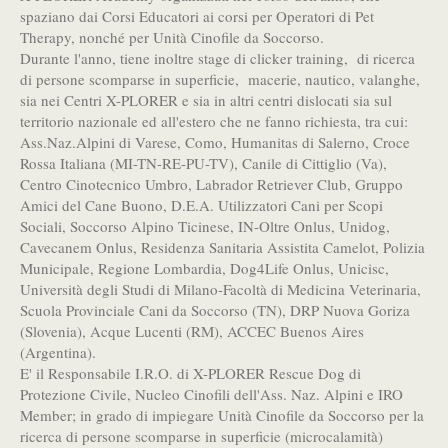
spaziano dai Corsi Educatori ai corsi per Operatori di Pet
Therapy, nonché per Unità Cinofile da Soccorso.
Durante l'anno, tiene inoltre stage di clicker training, di ricerca
di persone scomparse in superficie, macerie, nautico, valanghe,
sia nei Centri X-PLORER e sia in altri centri dislocati sia sul
territorio nazionale ed all'estero che ne fanno richiesta, tra cui:
Ass.Naz.Alpini di Varese, Como, Humanitas di Salerno, Croce
Rossa Italiana (MI-TN-RE-PU-TV), Canile di Cittiglio (Va),
Centro Cinotecnico Umbro, Labrador Retriever Club, Gruppo
Amici del Cane Buono, D.E.A. Utilizzatori Cani per Scopi
Sociali, Soccorso Alpino Ticinese, IN-Oltre Onlus, Unidog,
Cavecanem Onlus, Residenza Sanitaria Assistita Camelot, Polizia
Municipale, Regione Lombardia, Dog4Life Onlus, Unicisc,
Università degli Studi di Milano-Facoltà di Medicina Veterinaria,
Scuola Provinciale Cani da Soccorso (TN), DRP Nuova Goriza
(Slovenia), Acque Lucenti (RM), ACCEC Buenos Aires
(Argentina).
E' il Responsabile I.R.O. di X-PLORER Rescue Dog di
Protezione Civile, Nucleo Cinofili dell'Ass. Naz. Alpini e IRO
Member; in grado di impiegare Unità Cinofile da Soccorso per la
ricerca di persone scomparse in superficie (microcalamità)