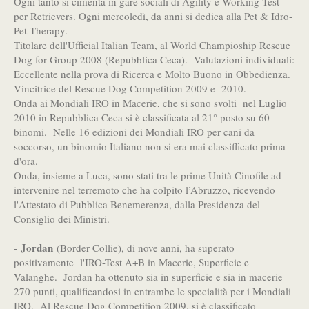
Ogni tanto si cimenta in gare sociali di Agility e Working Test
per Retrievers. Ogni mercoledì, da anni si dedica alla Pet & Idro-
Pet Therapy.
Titolare dell'Ufficial Italian Team, al World Champioship Rescue
Dog for Group 2008 (Repubblica Ceca). Valutazioni individuali:
Eccellente nella prova di Ricerca e Molto Buono in Obbedienza.
Vincitrice del Rescue Dog Competition 2009 e 2010.
Onda ai Mondiali IRO in Macerie, che si sono svolti nel Luglio
2010 in Repubblica Ceca si è classificata al 21° posto su 60
binomi. Nelle 16 edizioni dei Mondiali IRO per cani da
soccorso, un binomio Italiano non si era mai classifficato prima
d'ora.
Onda, insieme a Luca, sono stati tra le prime Unità Cinofile ad
intervenire nel terremoto che ha colpito l’Abruzzo, ricevendo
l'Attestato di Pubblica Benemerenza, dalla Presidenza del
Consiglio dei Ministri.
Jordan
-
(Border Collie), di nove anni, ha superato
positivamente l'IRO-Test A+B in Macerie, Superficie e
Valanghe. Jordan ha ottenuto sia in superficie e sia in macerie
270 punti, qualificandosi in entrambe le specialità per i Mondiali
IRO. Al Rescue Dog Competition 2009, si è classificato