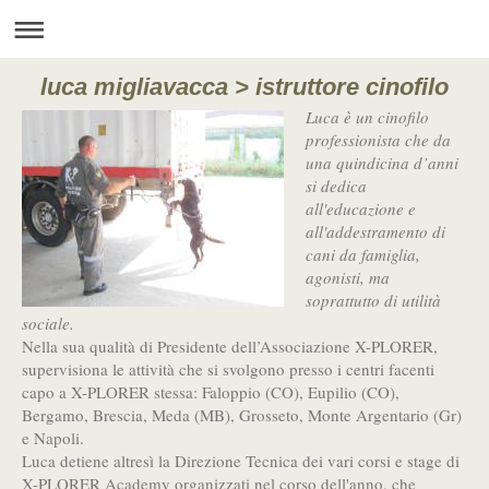
luca migliavacca > istruttore cinofilo
Luca è un cinofilo
professionista che da
una quindicina d’anni
si dedica
all'educazione e
all'addestramento di
cani da famiglia,
agonisti, ma
soprattutto di utilità
sociale.
Nella sua qualità di Presidente dell’Associazione X-PLORER,
supervisiona le attività che si svolgono presso i centri facenti
capo a X-PLORER stessa: Faloppio (CO), Eupilio (CO),
Bergamo, Brescia, Meda (MB), Grosseto, Monte Argentario (Gr)
e Napoli.
Luca detiene altresì la Direzione Tecnica dei vari corsi e stage di
X-PLORER Academy organizzati nel corso dell'anno, che