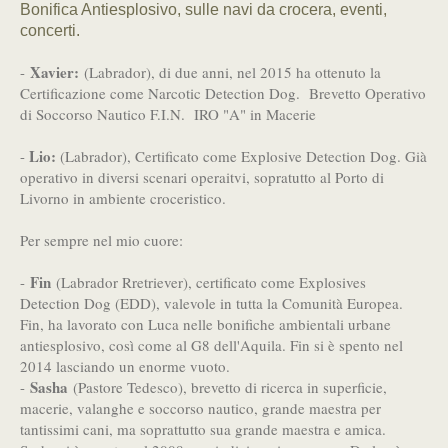
Bonifica Antiesplosivo, sulle navi da crocera, eventi,
concerti.
Xavier:
-
(Labrador), di due anni, nel 2015 ha ottenuto la
Certificazione come Narcotic Detection Dog. Brevetto Operativo
di Soccorso Nautico F.I.N. IRO "A" in Macerie
Lio:
-
(Labrador), Certificato come Explosive Detection Dog. Già
operativo in diversi scenari operaitvi, sopratutto al Porto di
Livorno in ambiente croceristico.
Per sempre nel mio cuore:
Fin
-
(Labrador Rretriever), certificato come Explosives
Detection Dog (EDD), valevole in tutta la Comunità Europea.
Fin, ha lavorato con Luca nelle bonifiche ambientali urbane
antiesplosivo, così come al G8 dell'Aquila. Fin si è spento nel
2014 lasciando un enorme vuoto.
Sasha
-
(Pastore Tedesco), brevetto di ricerca in superficie,
macerie, valanghe e soccorso nautico, grande maestra per
tantissimi cani, ma soprattutto sua grande maestra e amica.